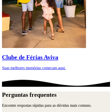
D
Clube de Férias Aviva
Suas melhores memórias começam aqui.
Perguntas frequentes
Encontre respostas rápidas para as dúvidas mais comuns.