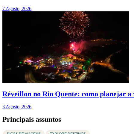
7 Agosto, 2026
Réveillon no Rio Quente: como planejar a v
3 Agosto, 2026
Principais assuntos
DICAS DE VIAGENS
EXPLORE DESTINOS