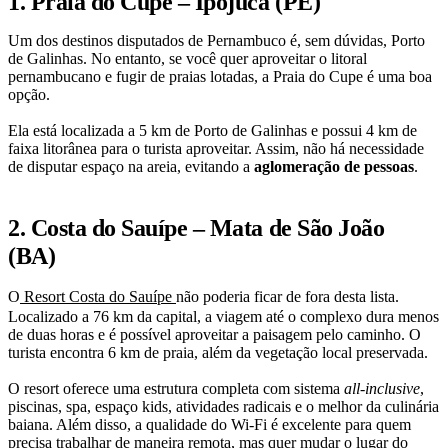
1. Praia do Cupe – Ipojuca (PE)
Um dos destinos disputados de Pernambuco é, sem dúvidas, Porto
de Galinhas. No entanto, se você quer aproveitar o litoral
pernambucano e fugir de praias lotadas, a Praia do Cupe é uma boa
opção.
Ela está localizada a 5 km de Porto de Galinhas e possui 4 km de
faixa litorânea para o turista aproveitar. Assim, não há necessidade
de disputar espaço na areia, evitando a
aglomeração de pessoas
.
2. Costa do Sauípe – Mata de São João
(BA)
O
Resort Costa do Sauípe
não poderia ficar de fora desta lista.
Localizado a 76 km da capital, a viagem até o complexo dura menos
de duas horas e é possível aproveitar a paisagem pelo caminho. O
turista encontra 6 km de praia, além da vegetação local preservada.
O resort oferece uma estrutura completa com sistema
all-inclusive
,
piscinas, spa, espaço kids, atividades radicais e o melhor da culinária
baiana. Além disso, a qualidade do Wi-Fi é excelente para quem
precisa trabalhar de maneira remota, mas quer mudar o lugar do