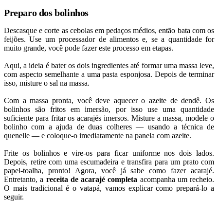
Preparo dos bolinhos
Descasque e corte as cebolas em pedaços médios, então bata com os
feijões. Use um processador de alimentos e, se a quantidade for
muito grande, você pode fazer este processo em etapas.
Aqui, a ideia é bater os dois ingredientes até formar uma massa leve,
com aspecto semelhante a uma pasta esponjosa. Depois de terminar
isso, misture o sal na massa.
Com a massa pronta, você deve aquecer o azeite de dendê. Os
bolinhos são fritos em imersão, por isso use uma quantidade
suficiente para fritar os acarajés imersos. Misture a massa, modele o
bolinho com a ajuda de duas colheres — usando a técnica de
quenelle — e coloque-o imediatamente na panela com azeite.
Frite os bolinhos e vire-os para ficar uniforme nos dois lados.
Depois, retire com uma escumadeira e transfira para um prato com
papel-toalha, pronto! Agora, você já sabe como fazer acarajé.
Entretanto, a
receita de acarajé completa
acompanha um recheio.
O mais tradicional é o vatapá, vamos explicar como prepará-lo a
seguir.