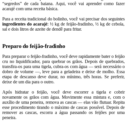
“segredos” de cada baiana. Aqui, você vai aprender como fazer
acarajé com uma receita básica.
Para a receita tradicional do bolinho, você vai precisar dos seguintes
ingredientes do acarajé
: ½ kg de feijão-fradinho, ½ kg de cebola,
sal e dois litros de azeite de dendê para fritar.
Preparo do feijão-fradinho
Para preparar o feijão-fradinho, você deve rapidamente bater o feijão
cru no liquidificador, para quebrar os grãos. Depois de quebrados,
transfira-os para uma tigela, cubra-os com água — será necessário o
dobro de volume —, leve para a geladeira e deixe de molho. Essa
etapa de descanso deve durar, no mínimo, três horas. Se preferir,
deixe de um dia para o outro.
Após hidratar o feijão, você deve escorrer a tigela e cobrir
novamente os grãos com água. Movimente essa mistura e, com o
auxílio de uma peneira, remova as cascas — elas vão flutuar. Repita
esse procedimento tirando o máximo de cascas possível. Depois de
remover as cascas, escorra a água passando os feijões por uma
peneira.