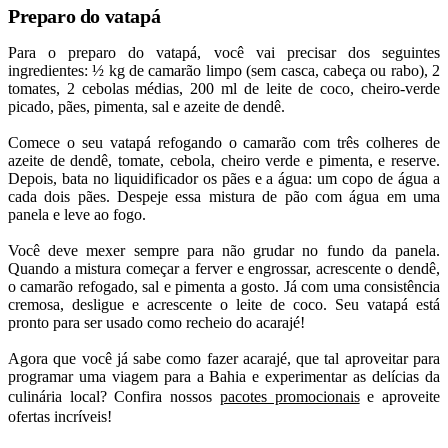
Preparo do vatapá
Para o preparo do vatapá, você vai precisar dos seguintes
ingredientes: ½ kg de camarão limpo (sem casca, cabeça ou rabo), 2
tomates, 2 cebolas médias, 200 ml de leite de coco, cheiro-verde
picado, pães, pimenta, sal e azeite de dendê.
Comece o seu vatapá refogando o camarão com três colheres de
azeite de dendê, tomate, cebola, cheiro verde e pimenta, e reserve.
Depois, bata no liquidificador os pães e a água: um copo de água a
cada dois pães. Despeje essa mistura de pão com água em uma
panela e leve ao fogo.
Você deve mexer sempre para não grudar no fundo da panela.
Quando a mistura começar a ferver e engrossar, acrescente o dendê,
o camarão refogado, sal e pimenta a gosto. Já com uma consistência
cremosa, desligue e acrescente o leite de coco. Seu vatapá está
pronto para ser usado como recheio do acarajé!
Agora que você já sabe como fazer acarajé, que tal aproveitar para
programar uma viagem para a Bahia e experimentar as delícias da
culinária local? Confira nossos
pacotes promocionais
e aproveite
ofertas incríveis!