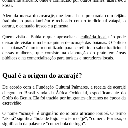
continente africano, onde é conhecido por outros nomes: akara e/ou
kosai.
Além da
massa do acarajé
, que tem a base preparada com feijão-
fradinho, o prato também é recheado com o tradicional vatapá, o
caruru, o camarão fresco e a pimenta.
Quem visita a Bahia e quer aproveitar a
culinária local
não pode
deixar de visitar uma barraquinha de acarajé das baianas. O “ofício
das baianas” é um termo utilizado para se referir ao saber tradicional
dessas mulheres, que consiste na elaboração do prato em áreas
públicas e na comercialização para turistas e moradores locais.
Qual é a origem do acarajé?
De acordo com a
Fundação Cultural Palmares
, a receita de acarajé
chegou ao Brasil vinda da África Ocidental, especificamente do
Golfo do Benin. Ela foi trazida por imigrantes africanos na época da
escravidão.
O nome “acarajé” é originário do idioma africano iorubá. O termo
“akará” significa “bola de fogo” e o termo “jé”, “comer”. Por isso, o
significado da palavra é “comer bola de fogo”.