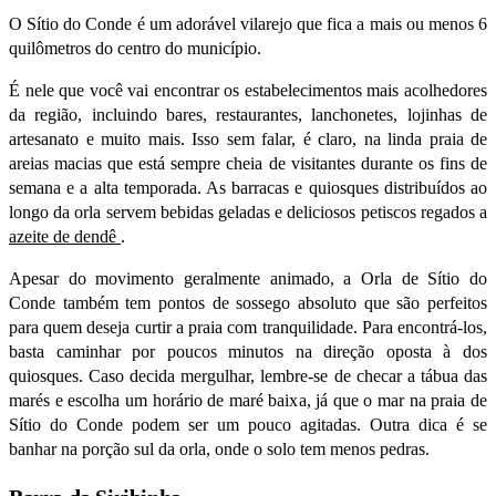
O Sítio do Conde é um adorável vilarejo que fica a mais ou menos 6
quilômetros do centro do município.
É nele que você vai encontrar os estabelecimentos mais acolhedores
da região, incluindo bares, restaurantes, lanchonetes, lojinhas de
artesanato e muito mais. Isso sem falar, é claro, na linda praia de
areias macias que está sempre cheia de visitantes durante os fins de
semana e a alta temporada. As barracas e quiosques distribuídos ao
longo da orla servem bebidas geladas e deliciosos petiscos regados a
azeite de dendê
.
Apesar do movimento geralmente animado, a Orla de Sítio do
Conde também tem pontos de sossego absoluto que são perfeitos
para quem deseja curtir a praia com tranquilidade. Para encontrá-los,
basta caminhar por poucos minutos na direção oposta à dos
quiosques. Caso decida mergulhar, lembre-se de checar a tábua das
marés e escolha um horário de maré baixa, já que o mar na praia de
Sítio do Conde podem ser um pouco agitadas. Outra dica é se
banhar na porção sul da orla, onde o solo tem menos pedras.