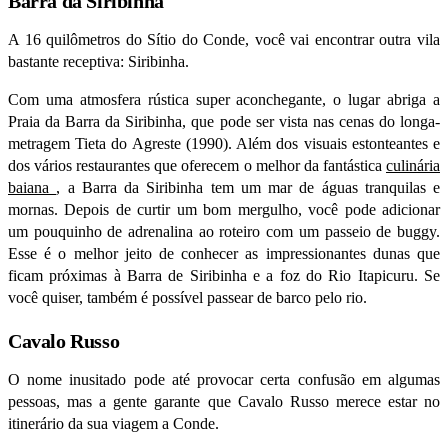
Barra da Siribinha
A 16 quilômetros do Sítio do Conde, você vai encontrar outra vila
bastante receptiva: Siribinha.
Com uma atmosfera rústica super aconchegante, o lugar abriga a
Praia da Barra da Siribinha, que pode ser vista nas cenas do longa-
metragem
Tieta do Agreste
(1990). Além dos visuais estonteantes e
dos vários restaurantes que oferecem o melhor da fantástica
culinária
baiana
, a Barra da Siribinha tem um mar de águas tranquilas e
mornas. Depois de curtir um bom mergulho, você pode adicionar
um pouquinho de adrenalina ao roteiro com um passeio de buggy.
Esse é o melhor jeito de conhecer as impressionantes dunas que
ficam próximas à Barra de Siribinha e
a foz
do Rio Itapicuru. Se
você quiser, também é possível passear de barco pelo rio.
Cavalo Russo
O nome inusitado pode até provocar certa confusão em algumas
pessoas, mas a gente garante que Cavalo Russo merece estar no
itinerário da sua viagem a Conde.