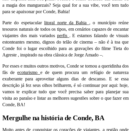
a magia dos manguezais? Seja qual for a sua vibe, você tem tudo
para se apaixonar por Conde, Bahia!
Parte do espetacular
litoral norte da Bahia
, o município reúne
tesouros naturais de todos os tipos, em cenários capazes de encantar
viajantes dos mais variados
perfis
. E estamos falando de visuais
estonteantes mesmo, dignos do telão de cinema – não é à toa que
Conde foi o lugar escolhido para as gravações do filme
Tieta do
Agreste
, inspirado na obra clássica de Jorge Amado –.
Por esses e muitos outros motivos, Conde se tornou a queridinha dos
fãs de
ecoturismo
e de quem procura um refúgio de natureza
exuberante para aproveitar alguns dias de descanso. E se essa
descrição já fez seus olhos brilharem, é só continuar por aqui: hoje,
vamos te explicar tudo que você precisa saber para planejar sua
visita ao paraíso e listar as melhores sugestões sobre o que fazer em
Conde, BA!
Mergulhe na história de Conde, BA
Muito antes de conquistar os corações de viajantes, a região onde