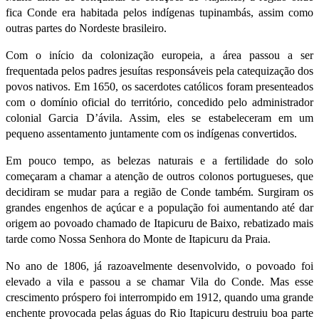
fica Conde era habitada pelos indígenas tupinambás, assim como
outras partes do Nordeste brasileiro.
Com o início da colonização europeia, a área passou a ser
frequentada pelos padres jesuítas responsáveis pela catequização dos
povos nativos. Em 1650, os sacerdotes católicos foram presenteados
com o domínio oficial do território, concedido pelo administrador
colonial Garcia D’ávila. Assim, eles se estabeleceram em um
pequeno assentamento juntamente com os indígenas convertidos.
Em pouco tempo, as belezas naturais e a fertilidade do solo
começaram a chamar a atenção de outros colonos portugueses, que
decidiram se mudar para a região de Conde também. Surgiram os
grandes engenhos de açúcar e a população foi aumentando até dar
origem ao povoado chamado de Itapicuru de Baixo, rebatizado mais
tarde como Nossa Senhora do Monte de Itapicuru da Praia.
No ano de 1806, já razoavelmente desenvolvido, o povoado foi
elevado a vila e passou a se chamar Vila do Conde. Mas esse
crescimento próspero foi interrompido em 1912, quando uma grande
enchente provocada pelas águas do Rio Itapicuru destruiu boa parte