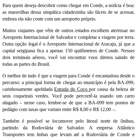
Para quem deseja descobrir como chegar em Conde, a notícia é boa:
as maravilhas dessa simpática cidadezinha são fáceis de se acessar,
embora ela não conte com um aeroporto próprio.
Muitos viajantes que vêm de outros estados escolhem aterrissar no
Aeroporto Internacional de Salvador e completar a viagem por terra.
Outra opção legal é o Aeroporto Internacional de Aracaju, já que a
capital sergipana fica a apenas 150 quilômetros de Conde. Nesses
dois terminais aéreos, você vai encontrar voos diretos saindo de
todas as partes do Brasil.
O melhor de tudo é que a viagem para Conde é encantadora desde o
percurso: a principal forma de chegar ao município é pela BA-099,
carinhosamente apelidada
Estrada do Coco
por causa da beleza de
seus coqueirais verdes. Você pode percorrê-la usando um carro
alugado – nesse caso, lembre-se de que a BA-099 tem pontos de
pedágio com taxas que variam entre R$ 8,00 e R$ 12,00 –.
Também é possível se locomover pelo litoral norte de ônibus,
partindo da Rodoviária de Salvador. A empresa Atlântico
Transportes tem linhas que levam até a Rodoviária de Conde e