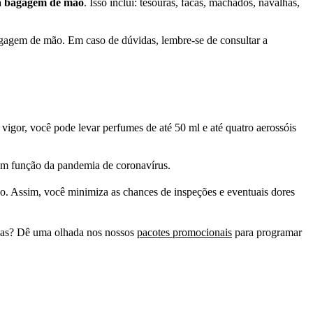
na bagagem de mão
. Isso inclui: tesouras, facas, machados, navalhas,
agagem de mão. Em caso de dúvidas, lembre-se de consultar a
 vigor, você pode levar perfumes de até 50 ml e até quatro aerossóis
 em função da pandemia de coronavírus.
ão. Assim, você minimiza as chances de inspeções e eventuais dores
rias? Dê uma olhada nos nossos
pacotes promocionais
para programar