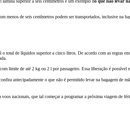
m lâmina superior a seis centímetros é um exemplo d
o que não levar 
om menos de seis centímetros podem ser transportados, inclusive na b
 o total de líquidos superior a cinco litros. De acordo com as regras em
ada.
 limite de até 2 kg ou 2 l por passageiro. Essa liberação é possível
, confira antecipadamente o que não é permitido levar na bagagem de m
 voos nacionais, que tal começar a programar a próxima viagem de fé