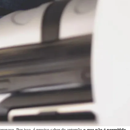
eronave. Por isso, é preciso saber de antemão
o que não é permitido