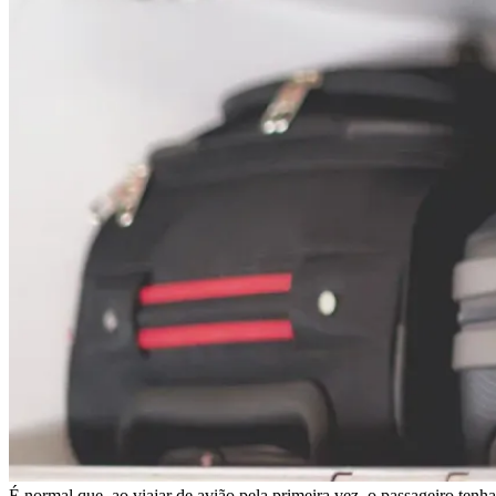
É normal que, ao viajar de avião pela primeira vez, o passageiro tenh