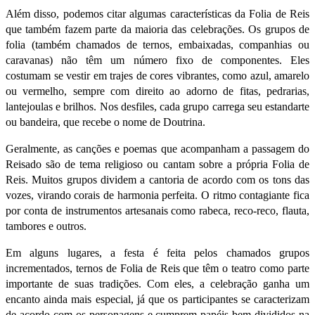
Além disso, podemos citar algumas características da Folia de Reis
que também fazem parte da maioria das celebrações. Os grupos de
folia (também chamados de ternos, embaixadas, companhias ou
caravanas) não têm um número fixo de componentes. Eles
costumam se vestir em trajes de cores vibrantes, como azul, amarelo
ou vermelho, sempre com direito ao adorno de fitas, pedrarias,
lantejoulas e brilhos. Nos desfiles, cada grupo carrega seu estandarte
ou bandeira, que recebe o nome de Doutrina.
Geralmente, as canções e poemas que acompanham a passagem do
Reisado são de tema religioso ou cantam sobre a própria Folia de
Reis. Muitos grupos dividem a cantoria de acordo com os tons das
vozes, virando corais de harmonia perfeita. O ritmo contagiante fica
por conta de instrumentos artesanais como rabeca, reco-reco, flauta,
tambores e outros.
Em alguns lugares, a festa é feita pelos chamados grupos
incrementados
, ternos de Folia de Reis que têm o teatro como parte
importante de suas tradições. Com eles, a celebração ganha um
encanto ainda mais especial, já que os participantes se caracterizam
de acordo com os personagens e cumprem papéis bem divididos na