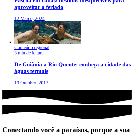
Páscoa em Goiás: destinos inesquecíveis para
aproveitar o feriado
12 Março, 2024
Conteúdo regional
3 min de leitura
De Goiânia a Rio Quente: conheça a cidade das
águas termais
19 Outubro, 2017
Conectando você a paraísos, porque a sua