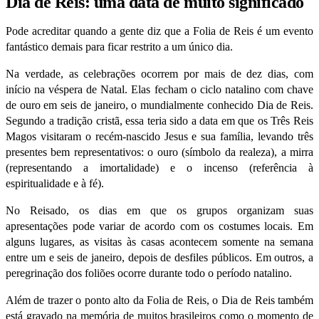
Dia de Reis: uma data de muito significado
Pode acreditar quando a gente diz que a Folia de Reis é um evento
fantástico demais para ficar restrito a um único dia.
Na verdade, as celebrações ocorrem por mais de dez dias, com
início na véspera de Natal. Elas fecham o ciclo natalino com chave
de ouro em seis de janeiro, o mundialmente conhecido Dia de Reis.
Segundo a tradição cristã, essa teria sido a data em que os Três Reis
Magos visitaram o recém-nascido Jesus e sua família, levando três
presentes bem representativos: o ouro (símbolo da realeza), a mirra
(representando a imortalidade) e o incenso (referência à
espiritualidade e à fé).
No Reisado, os dias em que os grupos organizam suas
apresentações
pode
variar de acordo com os costumes locais. Em
alguns lugares, as visitas às casas acontecem somente na semana
entre um e seis de janeiro, depois
de desfiles
públicos. Em outros, a
peregrinação dos foliões ocorre durante todo o período natalino.
Além de trazer o ponto alto da Folia de Reis, o Dia de Reis também
está gravado na memória de muitos brasileiros como o momento de