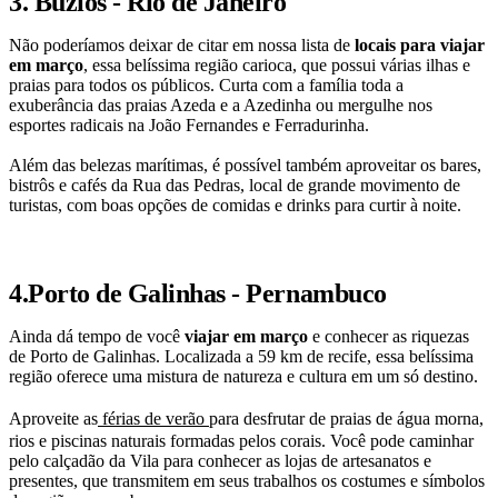
3. Búzios - Rio de Janeiro
Não poderíamos deixar de citar em nossa lista de
locais para viajar
em março
, essa belíssima região carioca, que possui várias ilhas e
praias para todos os públicos. Curta com a família toda a
exuberância das praias Azeda e a Azedinha ou mergulhe nos
esportes radicais na João Fernandes e Ferradurinha.
Além das belezas marítimas, é possível também aproveitar os bares,
bistrôs e cafés da Rua das Pedras, local de grande movimento de
turistas, com boas opções de comidas e drinks para curtir à noite.
4.Porto de Galinhas - Pernambuco
Ainda dá tempo de você
viajar em março
e conhecer as riquezas
de Porto de Galinhas. Localizada a 59 km de recife, essa belíssima
região oferece uma mistura de natureza e cultura em um só destino.
Aproveite as
férias de verão
para desfrutar de praias de água morna,
rios e piscinas naturais formadas pelos corais. Você pode caminhar
pelo calçadão da Vila para conhecer as lojas de artesanatos e
presentes, que transmitem em seus trabalhos os costumes e símbolos