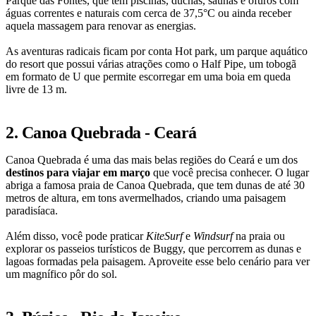
Parque das Fontes, que tem piscinas, duchas, saunas e ofurôs com
águas correntes e naturais com cerca de 37,5°C ou ainda receber
aquela massagem para renovar as energias.
As aventuras radicais ficam por conta Hot park, um parque aquático
do resort que possui várias atrações como o Half Pipe, um tobogã
em formato de U que permite escorregar em uma boia em queda
livre de 13 m.
2. Canoa Quebrada - Ceará
Canoa Quebrada é uma das mais belas regiões do Ceará e um dos
destinos para viajar em março
que você precisa conhecer. O lugar
abriga a famosa praia de Canoa Quebrada, que tem dunas de até 30
metros de altura, em tons avermelhados, criando uma paisagem
paradisíaca.
Além disso, você pode praticar
KiteSurf
e
Windsurf
na praia ou
explorar os passeios turísticos de Buggy, que percorrem as dunas e
lagoas formadas pela paisagem. Aproveite esse belo cenário para ver
um magnífico pôr do sol.