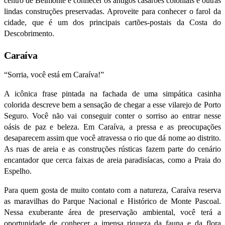
centro de Belmonte e conhecer os antigos casarões coloniais e outras
lindas construções preservadas. Aproveite para conhecer o farol da
cidade, que é um dos principais cartões-postais da Costa do
Descobrimento.
Caraíva
“Sorria, você está em Caraíva!”
A icônica frase pintada na fachada de uma simpática casinha
colorida descreve bem a sensação de chegar a esse vilarejo de Porto
Seguro. Você não vai conseguir conter o sorriso ao entrar nesse
oásis de paz e beleza. Em Caraíva, a pressa e as preocupações
desaparecem assim que você atravessa o rio que dá nome ao distrito.
As ruas de areia e as construções rústicas fazem parte do cenário
encantador que cerca faixas de areia paradisíacas, como a Praia do
Espelho.
Para quem gosta de muito contato com a natureza, Caraíva reserva
as maravilhas do Parque Nacional e Histórico de Monte Pascoal.
Nessa exuberante área de preservação ambiental, você terá a
oportunidade de conhecer a imensa riqueza da fauna e da flora