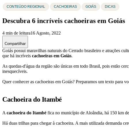
CONTEÚDO REGIONAL
CACHOEIRAS
GOIÁS
DICAS
Descubra 6 incríveis cachoeiras em Goiás
4 min de leitura
16 Agosto, 2022
Compartilhar
Goiás possui maravilhas naturais do Cerrado brasileiro e atrações cu
que há incríveis
cachoeiras em Goiás
.
As quedas-d'água da região são únicas em todo Brasil, pois estão cer
inesquecíveis.
Quer conhecer as cachoeiras em Goiás? Preparamos um texto para você
Cachoeira do Itambé
A
cachoeira do Itambé
fica no município de Aloândia, há 150 km de 
Há duas trilhas para chegar à cachoeira. A mais utilizada demanda cer