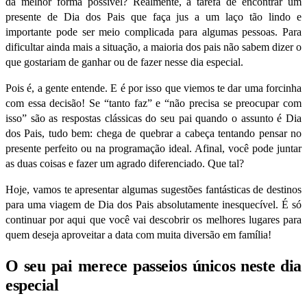
da melhor forma possível? Realmente, a tarefa de encontrar um
presente de Dia dos Pais que faça jus a um laço tão lindo e
importante pode ser meio complicada para algumas pessoas. Para
dificultar ainda mais a situação, a maioria dos pais não sabem dizer o
que gostariam de ganhar ou de fazer nesse dia especial.
Pois é, a gente entende. E é por isso que viemos te dar uma forcinha
com essa decisão! Se “
tanto faz
” e “
não precisa se preocupar com
isso
” são as respostas clássicas do seu pai quando o assunto é Dia
dos Pais, tudo bem: chega de quebrar a cabeça tentando pensar no
presente perfeito ou na programação ideal. Afinal, você pode juntar
as duas coisas e fazer um agrado diferenciado. Que tal?
Hoje, vamos te apresentar algumas sugestões fantásticas de destinos
para uma viagem de Dia dos Pais absolutamente inesquecível. É só
continuar por aqui que você vai descobrir os melhores lugares para
quem deseja aproveitar a data com muita diversão em família!
O seu pai merece passeios únicos neste dia
especial