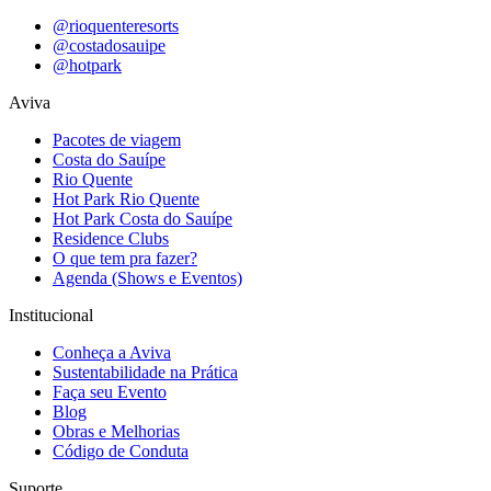
@rioquenteresorts
@costadosauipe
@hotpark
Aviva
Pacotes de viagem
Costa do Sauípe
Rio Quente
Hot Park Rio Quente
Hot Park Costa do Sauípe
Residence Clubs
O que tem pra fazer?
Agenda (Shows e Eventos)
Institucional
Conheça a Aviva
Sustentabilidade na Prática
Faça seu Evento
Blog
Obras e Melhorias
Código de Conduta
Suporte