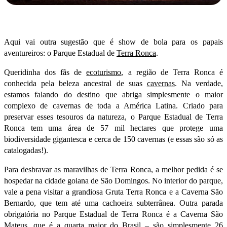
Aqui vai outra sugestão que é show de bola para os papais
aventureiros: o Parque Estadual de
Terra Ronca
.
Queridinha dos fãs de
ecoturismo
, a região de Terra Ronca é
conhecida pela beleza ancestral de suas
cavernas
. Na verdade,
estamos falando do destino que abriga simplesmente o maior
complexo de cavernas de toda a América Latina. Criado para
preservar esses tesouros da natureza, o Parque Estadual de Terra
Ronca tem uma área de 57 mil hectares que protege uma
biodiversidade gigantesca e cerca de 150 cavernas (e essas são só as
catalogadas!).
Para desbravar as maravilhas de Terra Ronca, a melhor pedida é se
hospedar na cidade goiana de São Domingos. No interior do parque,
vale a pena visitar a grandiosa Gruta Terra Ronca e a Caverna São
Bernardo, que tem até uma cachoeira subterrânea. Outra parada
obrigatória no Parque Estadual de Terra Ronca é a Caverna São
Mateus, que é a quarta maior do Brasil – são simplesmente 26