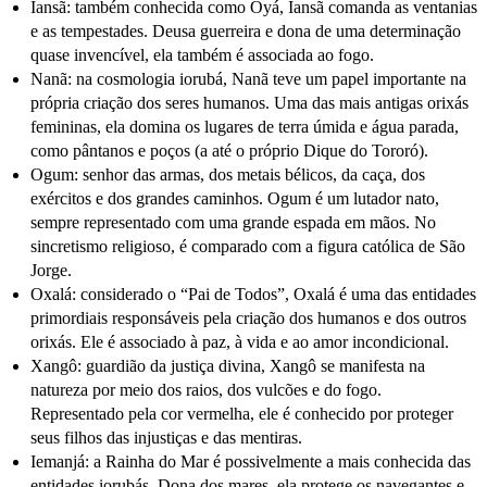
Iansã:
também conhecida como Oyá, Iansã comanda as ventanias
e as tempestades. Deusa guerreira e dona de uma determinação
quase invencível, ela também é associada ao fogo.
Nanã
: na cosmologia iorubá, Nanã teve um papel importante na
própria criação dos seres humanos. Uma das mais antigas orixás
femininas, ela domina os lugares de terra úmida e água parada,
como pântanos e poços (
a até
o próprio Dique do Tororó).
Ogum
: senhor das armas, dos metais bélicos, da caça, dos
exércitos e dos grandes caminhos. Ogum é um lutador nato,
sempre representado com uma grande espada em mãos. No
sincretismo religioso, é comparado com a figura católica de São
Jorge.
Oxalá
: considerado o “Pai de Todos”, Oxalá é uma das entidades
primordiais responsáveis pela criação dos humanos e dos outros
orixás. Ele é associado à paz, à vida e ao amor incondicional.
Xangô
: guardião da justiça divina, Xangô se manifesta na
natureza por meio dos raios, dos vulcões e do fogo.
Representado pela cor vermelha, ele é conhecido por proteger
seus filhos das injustiças e das mentiras.
Iemanjá:
a Rainha do Mar é possivelmente a mais conhecida das
entidades iorubás. Dona dos mares, ela protege os navegantes e