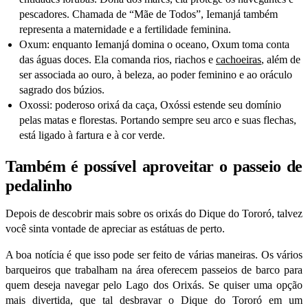
pescadores. Chamada de “Mãe de Todos”, Iemanjá também
representa a maternidade e a fertilidade feminina.
Oxum
: enquanto Iemanjá domina o oceano, Oxum toma conta
das águas doces. Ela comanda rios, riachos e
cachoeiras
, além de
ser associada ao ouro, à beleza, ao poder feminino e ao oráculo
sagrado dos búzios.
Oxossi
: poderoso orixá da caça, Oxóssi estende seu domínio
pelas matas e florestas. Portando sempre seu arco e suas flechas,
está ligado à fartura e à cor verde.
Também é possível aproveitar o passeio de
pedalinho
Depois de descobrir mais sobre os orixás do Dique do Tororó, talvez
você sinta vontade de apreciar as estátuas de perto.
A boa notícia é que isso pode ser feito de várias maneiras. Os vários
barqueiros que trabalham na área oferecem passeios de barco para
quem deseja navegar pelo Lago dos Orixás. Se quiser uma opção
mais divertida, que tal desbravar o Dique do Tororó em um