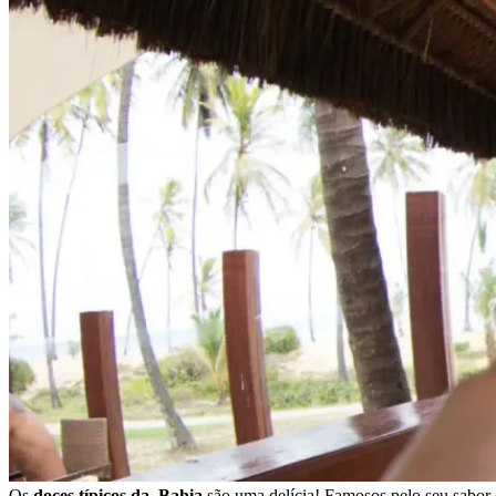
Os
doces típicos da Bahia
são uma delícia! Famosos pelo seu sabor e