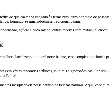
redita-se que ela tenha chegado às terras brasileiras por meio de pess
leiros, tornando-se uma sobremesa tradicional baiana.
e condensado, açúcar e coco ralado, outras receitas com maracujá, choco
e!
e melhor! Localizado no litoral norte baiano, esse complexo de hotéis 
res em várias atividades artísticas, culturais e gastronômicas. Por isso, 
s da Bahia!
mentos inesquecíveis nesse paraíso de belezas naturais. Aqui, você curt