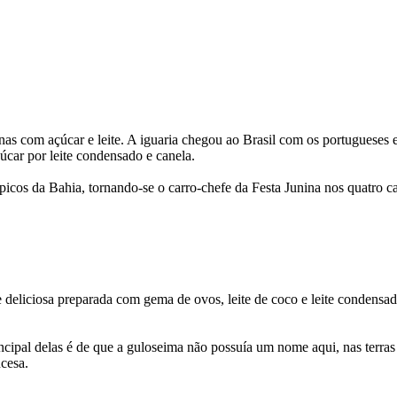
enas com açúcar e leite. A iguaria chegou ao Brasil com os portuguese
açúcar por leite condensado e canela.
cos da Bahia, tornando-se o carro-chefe da Festa Junina nos quatro can
deliciosa preparada com gema de ovos, leite de coco e leite condensa
pal delas é de que a guloseima não possuía um nome aqui, nas terras br
ncesa.