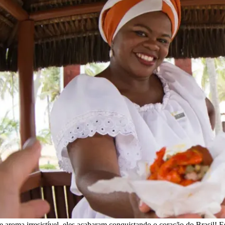
 aroma irresistível, eles acabaram conquistando o coração do Brasil! E