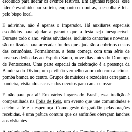
escolhido para liderar os eventos festivos. Em algumas regiões, esse
líder é escolhido por sorteio, enquanto em outras, a escolha é feita
pelo bispo local.
E adivinhe, não é apenas o Imperador. Há auxiliares especiais
escolhidos para ajudar a garantir que a festa seja inesquecível.
Durante todo o ano, várias atividades, incluindo cantorias e novenas,
são realizadas para arrecadar fundos que ajudarão a cobrir os custos
das cerimônias.
Formalmente, a festa começa com uma série de
novenas dedicadas ao Espírito Santo, nove dias antes do Domingo
de Pentecostes. Uma parte especial da celebração é a presença da
Bandeira do Divino, um pavilhão vermelho adornado com a icônica
pomba branca no centro. Grupos de músicos e rezadeiras carregam a
bandeira, visitando as casas dos devotos para cantar e rezar.
E não para por aí! Em vários lugares do Brasil, essa tradição é
compartilhada na
Folia de Reis
, um evento que une comunidades e
celebra a fé e a esperança. Como gesto de gratidão pelas orações
recebidas, é uma prática comum que os anfitriões ofereçam lanches
aos visitantes.
A culminação acontece na véspera do Domingo de Pentecostes,