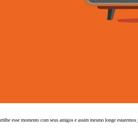
artilhe esse momento com seus amigos e assim mesmo longe estaremos 