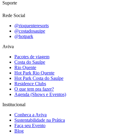
Suporte
Rede Social
@rioquenteresorts
@costadosauipe
@hotpark
Aviva
Pacotes de viagem
Costa do Sauípe
Rio Quente
Hot Park Rio Quente
Hot Park Costa do Sauípe
Residence Clubs
O que tem pra fazer?
Agenda (Shows e Eventos)
Institucional
Conheça a Aviva
Sustentabilidade na Prática
Faça seu Evento
Blog