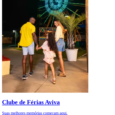
D
Clube de Férias Aviva
Suas melhores memórias começam aqui.