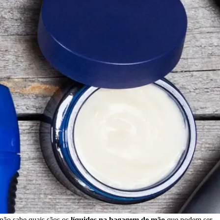
 não sabe quais sãos os
líquidos na bagagem de mão
que podem ser