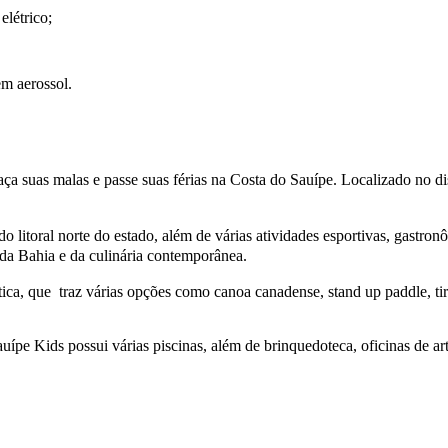
elétrico;
em aerossol.
a suas malas e passe suas férias na Costa do Sauípe. Localizado no dis
 do litoral norte do estado, além de várias atividades esportivas, gastro
 da Bahia e da culinária contemporânea.
tica, que traz várias opções como canoa canadense, stand up paddle, t
ípe Kids possui várias piscinas, além de brinquedoteca, oficinas de arte