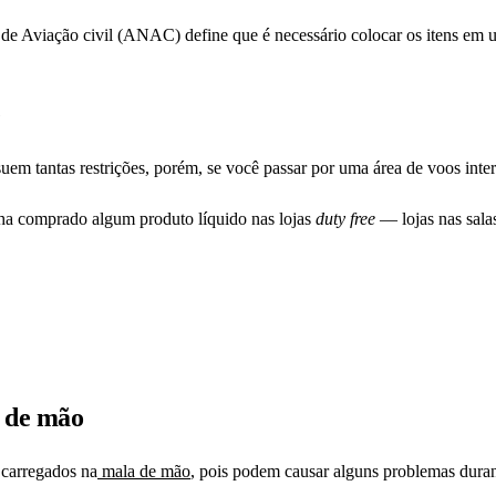
e Aviação civil (ANAC) define que é necessário colocar os itens em u
e
em tantas restrições, porém, se você passar por uma área de voos inter
ha comprado algum produto líquido nas lojas
duty free
— lojas nas sal
m de mão
 carregados na
mala de mão
, pois podem causar alguns problemas duran