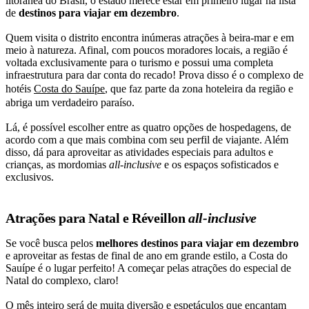
litorânea do Brasil, o estado merece estar em primeiro lugar na lista
de
destinos para viajar em dezembro
.
Quem visita o distrito encontra inúmeras atrações à beira-mar e em
meio à natureza. Afinal, com poucos moradores locais, a região é
voltada exclusivamente para o turismo e possui uma completa
infraestrutura para dar conta do recado! Prova disso é o complexo de
hotéis
Costa do Sauípe
, que faz parte da zona hoteleira da região e
abriga um verdadeiro paraíso.
Lá, é possível escolher entre as quatro opções de hospedagens, de
acordo com a que mais combina com seu perfil de viajante. Além
disso, dá para aproveitar as atividades especiais para adultos e
crianças, as mordomias
all-inclusive
e os espaços sofisticados e
exclusivos.
Atrações para Natal e Réveillon
all-inclusive
Se você busca pelos
melhores destinos para viajar em dezembro
e aproveitar as festas de final de ano em grande estilo, a Costa do
Sauípe é o lugar perfeito! A começar pelas atrações do especial de
Natal do complexo, claro!
O mês inteiro será de muita diversão e espetáculos que encantam