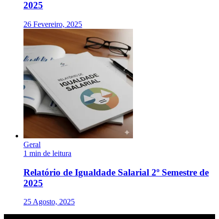
2025
26 Fevereiro, 2025
Geral
1 min de leitura
Relatório de Igualdade Salarial 2º Semestre de
2025
25 Agosto, 2025