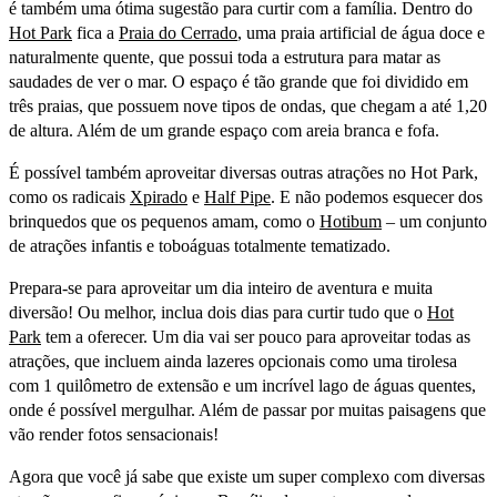
é também uma ótima sugestão para curtir com a família. Dentro do
Hot Park
fica a
Praia do Cerrado
, uma praia artificial de água doce e
naturalmente quente, que possui toda a estrutura para matar as
saudades de ver o mar. O espaço é tão grande que foi dividido em
três praias, que possuem nove tipos de ondas, que chegam a até 1,20
de altura. Além de um grande espaço com areia branca e fofa.
É possível também aproveitar diversas outras atrações no Hot Park,
como os radicais
Xpirado
e
Half Pipe
. E não podemos esquecer dos
brinquedos que os pequenos amam, como o
Hotibum
– um conjunto
de atrações infantis e toboáguas totalmente tematizado.
Prepara-se para aproveitar um dia inteiro de aventura e muita
diversão! Ou melhor, inclua dois dias para curtir tudo que o
Hot
Park
tem a oferecer. Um dia vai ser pouco para aproveitar todas as
atrações, que incluem ainda lazeres opcionais como uma tirolesa
com 1 quilômetro de extensão e um incrível lago de águas quentes,
onde é possível mergulhar. Além de passar por muitas paisagens que
vão render fotos sensacionais!
Agora que você já sabe que existe um super complexo com diversas