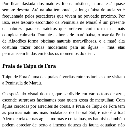
Por ficar afastada dos maiores focos turísticos, a orla está quase
sempre deserta. Até na alta temporada, a longa faixa de areia só é
frequentada pelos pescadores que vivem no povoado próximo. Por
isso, esse tesouro escondido da Península de Maraú é um presente
da natureza para os praieiros que preferem curtir o mar na mais
completa calmaria. Durante as horas de maré baixa, o mar da Praia
de Algodões forma piscinas naturais maravilhosas, e a maré alta
costuma trazer ondas moderadas para as águas – mas elas
permanecem lindas em todos os momentos do dia –.
Praia de Taipu de Fora
Taipu de Fora é uma das praias favoritas entre os turistas que visitam
a Península de Maraú.
O espetáculo visual do mar, que se divide em vários tons de azul,
esconde surpresas fascinantes para quem gosta de mergulhar. Com
águas cercadas por arrecifes de corais, a Praia de Taipu de Fora tem
as piscinas naturais mais badaladas do Litoral Sul, e não é à toa!
Além de relaxar nas águas mornas e cristalinas, os banhistas também
podem apreciar de perto a imensa riqueza da fauna aquática: não