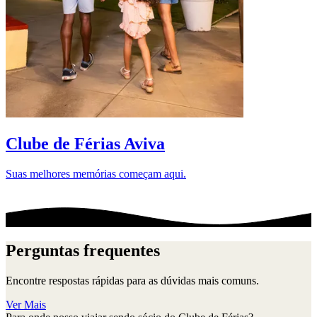
D
Clube de Férias Aviva
Suas melhores memórias começam aqui.
Perguntas frequentes
Encontre respostas rápidas para as dúvidas mais comuns.
Ver Mais