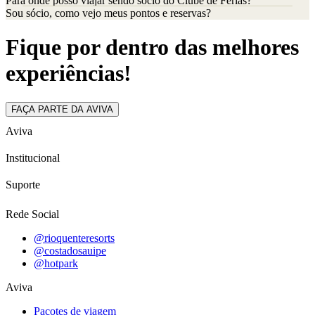
Para onde posso viajar sendo sócio do Clube de Férias?
Sou sócio, como vejo meus pontos e reservas?
Fique por dentro das melhores
experiências!
FAÇA PARTE DA AVIVA
Aviva
Institucional
Suporte
Rede Social
@rioquenteresorts
@costadosauipe
@hotpark
Aviva
Pacotes de viagem