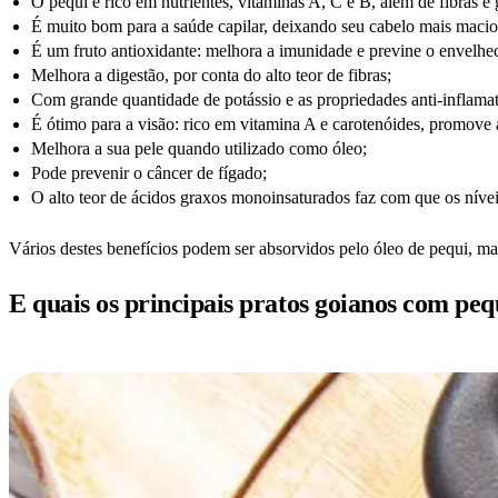
O pequi é rico em nutrientes, vitaminas A, C e B, além de fibras e
É muito bom para a saúde capilar, deixando seu cabelo mais macio e
É um fruto antioxidante: melhora a imunidade e previne o envelhe
Melhora a digestão, por conta do alto teor de fibras;
Com grande quantidade de potássio e as propriedades anti-inflamató
É ótimo para a visão: rico em vitamina A e carotenóides, promove 
Melhora a sua pele quando utilizado como óleo;
Pode prevenir o câncer de fígado;
O alto teor de ácidos graxos monoinsaturados faz com que os níve
Vários destes benefícios podem ser absorvidos pelo óleo de pequi, m
E quais os principais pratos goianos com peq