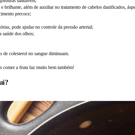
 gorduras saudáveis;
 brilhante, além de auxiliar no tratamento de cabelos danificados, ásp
cimento precoce;
rias, pode ajudar no controle da pressão arterial;
a saúde dos olhos;
is de colesterol no sangue diminuam.
as comer a fruta faz muito bem também!
ui?