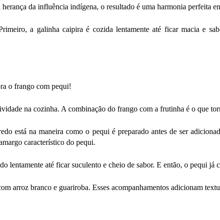
erança da influência indígena, o resultado é uma harmonia perfeita ent
Primeiro, a galinha caipira é cozida lentamente até ficar macia e sa
ora o frango com pequi!
tividade na cozinha. A combinação do frango com a frutinha é o que torn
do está na maneira como o pequi é preparado antes de ser adicionado 
amargo característico do pequi.
o lentamente até ficar suculento e cheio de sabor. E então, o pequi já 
o com arroz branco e guariroba. Esses acompanhamentos adicionam text