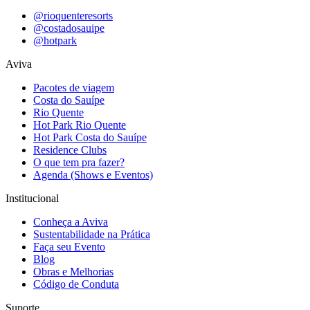
@rioquenteresorts
@costadosauipe
@hotpark
Aviva
Pacotes de viagem
Costa do Sauípe
Rio Quente
Hot Park Rio Quente
Hot Park Costa do Sauípe
Residence Clubs
O que tem pra fazer?
Agenda (Shows e Eventos)
Institucional
Conheça a Aviva
Sustentabilidade na Prática
Faça seu Evento
Blog
Obras e Melhorias
Código de Conduta
Suporte