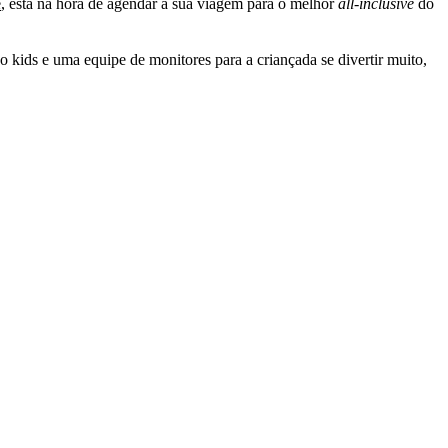
e
, está na hora de agendar a sua viagem para o melhor
all-inclusive
do
kids e uma equipe de monitores para a criançada se divertir muito,