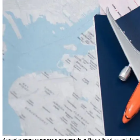
Aprender
como comprar passagem de avião
on-line é essencial par