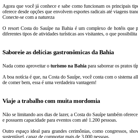
Agora que você já conhece e sabe como funcionam os principais tipos
oferece desde opções que envolvem esportes radicais até viagens tranq
Conecte-se com a natureza
O resort Costa do Sauípe na Bahia é um complexo de hotéis que pos
diferentes tipos de atividades turísticas aos visitantes, o que possibili
Saboreie as delícias gastronômicas da Bahia
Nada como aproveitar o
turismo na Bahia
para saborear os pratos tí
A boa notícia é que, na Costa do Sauípe, você conta com o sistema al
de comer bem, essa é uma verdadeira vantagem!
Viaje a trabalho com muita mordomia
Não se limitando aos dias de lazer, a Costa do Sauípe também oferece 
e possuem capacidade para eventos com até 1.200 pessoas.
Outro espaço ideal para grandes cerimônias, como congressos, sho
sustentável, capaz de comportar mais de 3.000 pessoas.