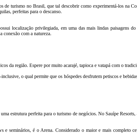
 de turismo no Brasil, que tal descobrir como experimentá-los na Cos
uilas, perfeitas para o descanso.
sui localização privilegiada, em uma das mais lindas paisagens do no
ta a conexão com a natureza.
picos da região. Espere por muito acarajé, tapioca e vatapá com o tradi
l-inclusive, o qual permite que os hóspedes desfrutem petiscos e bebida
uma estrutura perfeita para o turismo de negócios. No Sauípe Resorts, a
ws e seminários, é o Arena. Considerado o maior e mais completo c