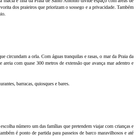
eia macia e fina da Praia de Santo Antônio divide espaço com áreas de
avorita dos praieiros que priorizam o sossego e a privacidade. Também
io.
que circundam a orla. Com águas tranquilas e rasas, o mar da Praia da
de areia com quase 300 metros de extensão que avança mar adentro e
rantes, barracas, quiosques e bares.
 a escolha número um das famílias que pretendem viajar com crianças e
ambém é ponto de partida para passeios de barco maravilhosos e até