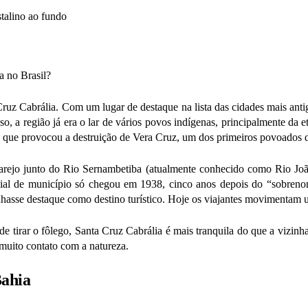
a no Brasil?
 Cruz Cabrália. Com um lugar de destaque na lista das cidades mais ant
, a região já era o lar de vários povos indígenas, principalmente da et
sso que provocou a destruição de Vera Cruz, um dos primeiros povoados do
arejo junto do Rio
Sernambetiba
(atualmente conhecido como Rio João
ficial de município só chegou em 1938, cinco anos depois do “sobreno
hasse destaque como destino turístico. Hoje os viajantes movimentam 
s de tirar o fôlego, Santa Cruz Cabrália é mais tranquila do que a vizi
 muito contato com a natureza.
Bahia