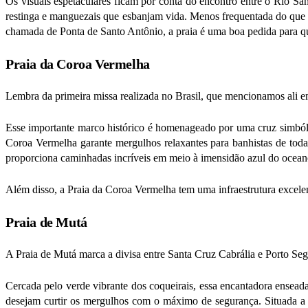
Os visuais espetaculares ficam por conta do encontro entre o Rio San
restinga e manguezais que esbanjam vida. Menos frequentada do que ou
chamada de Ponta de Santo Antônio, a praia é uma boa pedida para q
Praia da Coroa Vermelha
Lembra da primeira missa realizada no Brasil, que mencionamos ali 
Esse importante marco histórico é homenageado por uma cruz simbólica
Coroa Vermelha garante mergulhos relaxantes para banhistas de tod
proporciona caminhadas incríveis em meio à imensidão azul do ocean
Além disso, a Praia da Coroa Vermelha tem uma infraestrutura excelen
Praia de Mutá
A Praia de Mutá marca a divisa entre Santa Cruz Cabrália e Porto Seg
Cercada pelo verde vibrante dos coqueirais, essa encantadora enseada
desejam curtir os mergulhos com o máximo de segurança. Situada a 