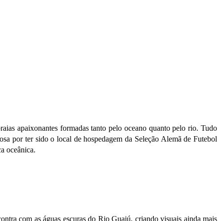
aias apaixonantes formadas tanto pelo oceano quanto pelo rio. Tudo
mosa por ter sido o local de hospedagem da Seleção Alemã de Futebol
ca oceânica.
contra com as águas escuras do Rio Guaiú, criando visuais ainda mais