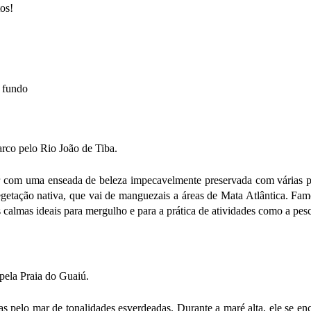
tos!
arco pelo Rio João de Tiba.
ar com uma enseada de beleza impecavelmente preservada com várias pr
egetação nativa, que vai de manguezais a áreas de Mata Atlântica. Fa
almas ideais para mergulho e para a prática de atividades como a pes
pela Praia do Guaiú.
as pelo mar de tonalidades esverdeadas. Durante a maré alta, ele se en