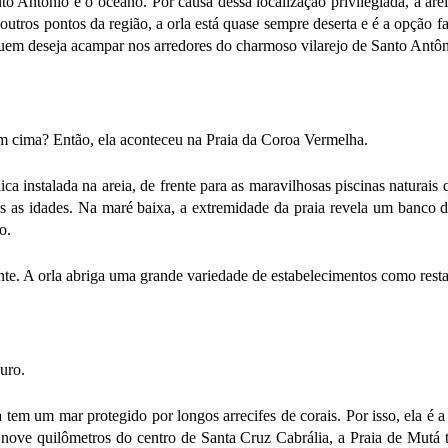
to Antônio e o oceano. Por causa dessa localização privilegiada, a ar
tros pontos da região, a orla está quase sempre deserta e é a opção f
uem deseja acampar nos arredores do charmoso vilarejo de Santo Antôn
em cima? Então, ela aconteceu na Praia da Coroa Vermelha.
 instalada na areia, de frente para as maravilhosas piscinas naturais 
as as idades. Na maré baixa, a extremidade da praia revela um banco 
o.
te. A orla abriga uma grande variedade de estabelecimentos como restau
uro.
 tem um mar protegido por longos arrecifes de corais. Por isso, ela é
nove quilômetros do centro de Santa Cruz Cabrália, a Praia de Mutá t