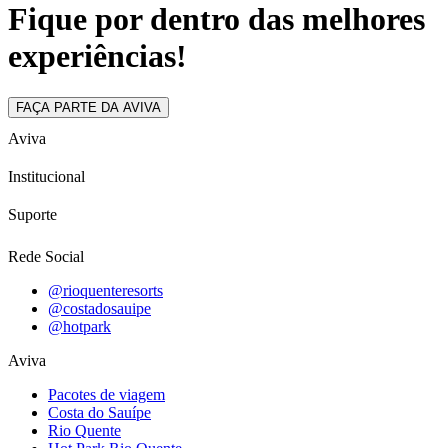
Fique por dentro das melhores
experiências!
FAÇA PARTE DA AVIVA
Aviva
Institucional
Suporte
Rede Social
@rioquenteresorts
@costadosauipe
@hotpark
Aviva
Pacotes de viagem
Costa do Sauípe
Rio Quente