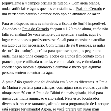
(equivalente a 4 campos oficiais de futebol). Com areia branca,
ondas artificiais e águas quentes e cristalinas, a
Praia do Cerrado
é
um verdadeiro paraíso e oferece todo tipo de atividade de lazer.
Para os hóspedes mais aventureiros, a
Escola de Surf
é imperdível.
As ondas na
Praia do Cerrado
chegam a 1,20 m de altura, então não
falta adrenalina! Se você sempre quis aprender a surfar, aqui é o
lugar certo: nossos professores estarão ali para te ensinar e auxiliar
em tudo que for necessário. Com turmas de até 8 pessoas, as aulas
de surf são a solução perfeita para quem sempre quis pegar uma
onda, mas não tinha coragem. Todos os alunos têm contato com a
prancha, que é utilizada na areia, e com malabares, estimulando a
coordenação motora e ajudando a eliminar o medo que algumas
pessoas sentem ao entrar na água.
A praia é tão grande que foi dividida em 3 praias diferentes. A Praia
da Marina é perfeita para crianças, com águas rasas e ondas que não
ultrapassam 50 cm. A Praia do Bikini é a mais agitada, ideal para
quem quer muita animação e alto-astral. Nela estão localizados
diversos bares e restaurantes, além de uma programação de lazer que
está sempre fervilhando! Agora, se você prefere um lugar mais