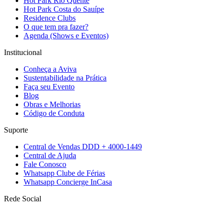
Hot Park Rio Quente
Hot Park Costa do Sauípe
Residence Clubs
O que tem pra fazer?
Agenda (Shows e Eventos)
Institucional
Conheça a Aviva
Sustentabilidade na Prática
Faça seu Evento
Blog
Obras e Melhorias
Código de Conduta
Suporte
Central de Vendas DDD + 4000-1449
Central de Ajuda
Fale Conosco
Whatsapp Clube de Férias
Whatsapp Concierge InCasa
Rede Social