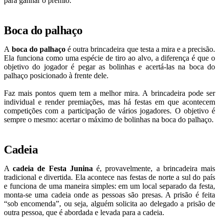
para ganhar o prêmio.
Boca do palhaço
A
boca do palhaço
é outra brincadeira que testa a mira e a precisão.
Ela funciona como uma espécie de tiro ao alvo, a diferença é que o
objetivo do jogador é pegar as bolinhas e acertá-las na boca do
palhaço posicionado à frente dele.
Faz mais pontos quem tem a melhor mira. A brincadeira pode ser
individual e render premiações, mas há festas em que acontecem
competições com a participação de vários jogadores. O objetivo é
sempre o mesmo: acertar o máximo de bolinhas na boca do palhaço.
Cadeia
A
cadeia de Festa Junina
é, provavelmente, a brincadeira mais
tradicional e divertida. Ela acontece nas festas de norte a sul do país
e funciona de uma maneira simples: em um local separado da festa,
monta-se uma cadeia onde as pessoas são presas. A prisão é feita
“sob encomenda”, ou seja, alguém solicita ao delegado a prisão de
outra pessoa, que é abordada e levada para a cadeia.