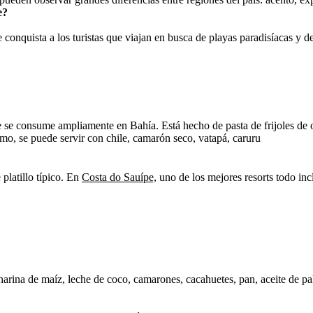
e?
onquista a los turistas que viajan en busca de playas paradisíacas y des
 se consume ampliamente en Bahía. Está hecho de pasta de frijoles de ojo
imo, se puede servir con chile, camarón seco, vatapá, caruru
platillo típico. En
Costa do Sauípe,
uno de los mejores resorts todo incl
 harina de maíz, leche de coco, camarones, cacahuetes, pan, aceite de p