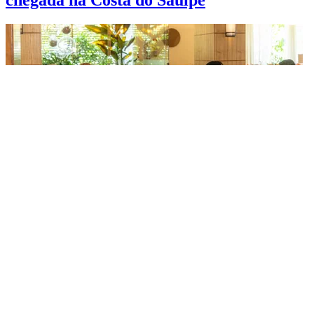
Comida típica de Goiás: os pratos que
você precisa provar na viagem
Fique por dentro das melhores
experiências!