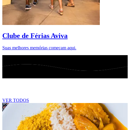
D
Clube de Férias Aviva
Suas melhores memórias começam aqui.
Blog
VER TODOS