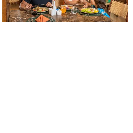
Comida típica de Goiás: os pratos que
você precisa provar na viagem
Fique por dentro das melhores
experiências!
FAÇA PARTE DA AVIVA
Aviva
Institucional
Suporte
Rede Social