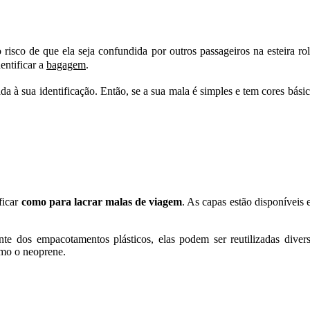
 risco de que ela seja confundida por outros passageiros na esteira r
entificar a
bagagem
.
ada à sua identificação. Então, se a sua mala é simples e tem cores bási
ficar
como para lacrar malas de viagem
. As capas estão disponíveis 
mente dos empacotamentos plásticos, elas podem ser reutilizadas div
omo o neoprene.