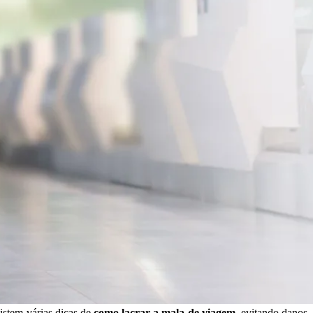
xistem várias dicas de
como lacrar a mala de viagem
, evitando danos