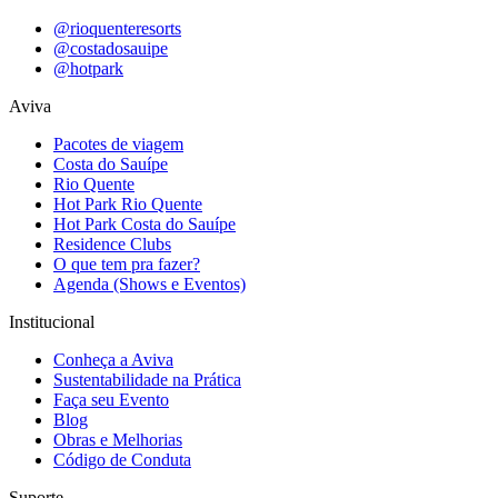
@rioquenteresorts
@costadosauipe
@hotpark
Aviva
Pacotes de viagem
Costa do Sauípe
Rio Quente
Hot Park Rio Quente
Hot Park Costa do Sauípe
Residence Clubs
O que tem pra fazer?
Agenda (Shows e Eventos)
Institucional
Conheça a Aviva
Sustentabilidade na Prática
Faça seu Evento
Blog
Obras e Melhorias
Código de Conduta
Suporte