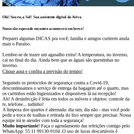
Olá! Sou eu, a Sol! Sua assistente digital da Aviva.
Nosso tão esperado encontro acontecerá em breve!
Preparei algumas DICAS pra você, família e amigos curtirem ainda
mais o Paraíso.
Lembre-se de trazer um agasalho extra! A temperatura, no inverno,
cai no final do dia. Ainda bem que as águas são quentinhas no
inverno.
Clique aqui e confira a previsão do tempo!
Seguindo os protocolos de segurança contra a Covid-19,
descontinuamos o serviço de entrega da bagagem até o quarto, mas
os carrinhos estão higienizados e disponíveis lá na recepção!
Ah! A desinfecção é feita em todos os móveis e objetos: controle da
tv, telefone... tudinho!
A limpeza dos quartos é alternada: dia sim, dia não - mas você pode
pedir a troca de toalhas e retirada do lixo sempre que precisar. Nossa
equipe irá te atender com toda a segurança!
Muito importante
! Faça o agendamento das refeições comigo pelo
WhatsApp: 55 11 99130-9104 .O uso de luvas descartáveis é