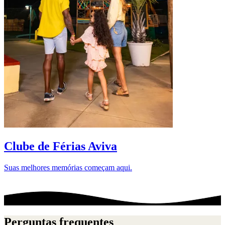
D
Clube de Férias Aviva
Suas melhores memórias começam aqui.
Perguntas frequentes