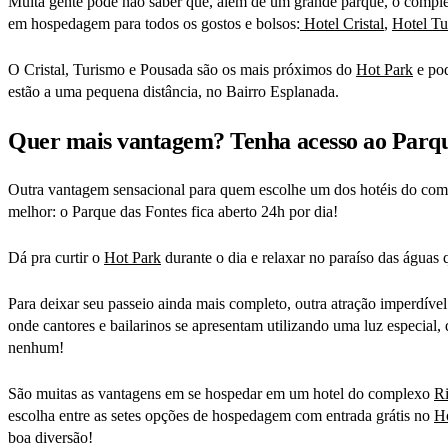
Muita gente pode não saber que, além de um grande parque, o comple
em hospedagem para todos os gostos e bolsos:
Hotel Cristal
,
Hotel Tu
O Cristal, Turismo e Pousada são os mais próximos do
Hot Park
e pod
estão a uma pequena distância, no Bairro Esplanada.
Quer mais vantagem? Tenha acesso ao Parqu
Outra vantagem sensacional para quem escolhe um dos hotéis do com
melhor: o Parque das Fontes fica aberto 24h por dia!
Dá pra curtir o
Hot Park
durante o dia e relaxar no paraíso das águas
Para deixar seu passeio ainda mais completo, outra atração imperdível
onde cantores e bailarinos se apresentam utilizando uma luz especial,
nenhum!
São muitas as vantagens em se hospedar em um hotel do complexo
Ri
escolha entre as setes opções de hospedagem com entrada grátis no
H
boa diversão!