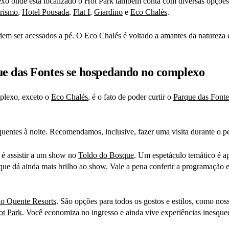
xo onde está localizado o Hot Park também conta com diversas opções 
rismo
,
Hotel Pousada
,
Flat I
,
Giardino
e
Eco Chalés
.
em ser acessados a pé. O Eco Chalés é voltado a amantes da natureza e
e das Fontes se hospedando no complexo
plexo, exceto o
Eco Chalés
, é o fato de poder curtir o
Parque das Fonte
 quentes à noite. Recomendamos, inclusive, fazer uma visita durante o p
 é assistir a um show no
Toldo do Bosque
. Um espetáculo temático é a
 que dá ainda mais brilho ao show. Vale a pena conferir a programação 
o Quente Resorts
. São opções para todos os gostos e estilos, como no
ot Park
. Você economiza no ingresso e ainda vive experiências inesque