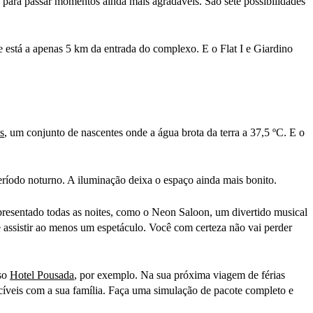
para passar momentos ainda mais agradáveis. São sete possibilidades
 está a apenas 5 km da entrada do complexo. E o Flat I e Giardino
s
, um conjunto de nascentes onde a água brota da terra a 37,5 ºC. E o
eríodo noturno. A iluminação deixa o espaço ainda mais bonito.
presentado todas as noites, como o Neon Saloon, um divertido musical
e assistir ao menos um espetáculo. Você com certeza não vai perder
sso
Hotel Pousada
, por exemplo. Na sua próxima viagem de férias
cíveis com a sua família. Faça uma simulação de pacote completo e