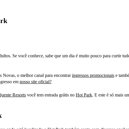
ark
dultos. Se você conhece, sabe que um dia é muito pouco para curtir tud
as Novas, o melhor canal para encontrar
ingressos promocionais
e também
ingresso em
nosso site oficial?
Quente Resorts
você tem entrada grátis no
Hot Park
. E este é só mais u
k