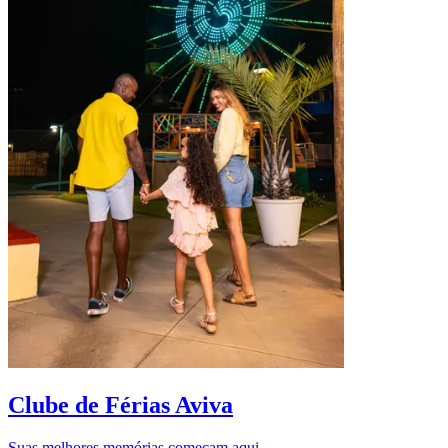
D
Clube de Férias Aviva
Suas melhores memórias começam aqui.