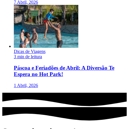
7 Abril, 2026
Dicas de Viagens
3 min de leitura
Páscoa e Feriadões de Abril: A Diversão Te
Espera no Hot Park!
1 Abril, 2026