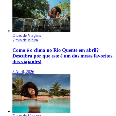
Dicas de Viagens
2 min de leitura
Como é o clima no Rio Quente em abril?
Descubra por que este é um dos meses favoritos
dos viajantes!
8 Abril, 2026
Dicas de Viagens