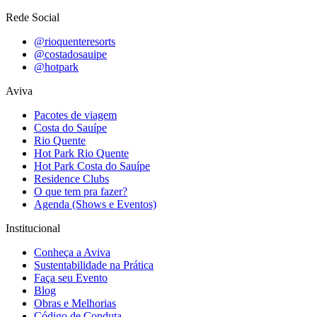
Rede Social
@rioquenteresorts
@costadosauipe
@hotpark
Aviva
Pacotes de viagem
Costa do Sauípe
Rio Quente
Hot Park Rio Quente
Hot Park Costa do Sauípe
Residence Clubs
O que tem pra fazer?
Agenda (Shows e Eventos)
Institucional
Conheça a Aviva
Sustentabilidade na Prática
Faça seu Evento
Blog
Obras e Melhorias
Código de Conduta