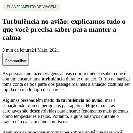
PLANEJAMENTO DE VIAGEM
Turbulência no avião: explicamos tudo o
que você precisa saber para manter a
calma
3 min de leitura
24 Maio, 2021
Compartilhar
As pessoas que fazem viagens aéreas com frequência sabem que é
comum encarar uma
turbulência
durante o trajeto. O frio na barriga
toma conta de boa parte dos passageiros, mas a situação costuma ser
rápida e o medo logo desaparece.
Algumas pessoas têm medo da
turbulência no avião,
mas a
situação não oferece perigo aos passageiros. Hoje em dia, as
aeronaves são desenvolvidas para encarar fenômenos mais potentes,
como tempestades e raios. Portanto, alguns balanços durante o
trajeto não causam danos ou riscos.
Reunimos as principais informações sobre turbulência para você