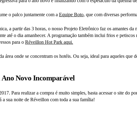
gressiva para o ano novo e finalizando com o espetáculo da queima de
sume o palco juntamente com a
Equipe Boto
, que com diversas perform
nica, a partir das 3 horas, o nosso Projeto Eletrônico faz os amantes d
nte até o dia amanhecer. A programação também inclui frios e petiscos
ressos para o
Réveillon Hot Park aqui.
área onde se concentram os hotéis. Ou seja, ideal para aqueles que de
ra Ano Novo Incomparável
17. Para realizar a compra é muito simples, basta acessar o site do por
a sua noite de Réveillon com toda a sua família!