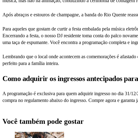
música, mas não na animação, conduzindo a cerimônia de contagem re
Após abraços e estouros de champagne, a banda do Rio Quente reas
Para aqueles que gostam de curtir a festa embalada pela música eletrô
Encerrando a festa, o nosso DJ residente toma conta do palco novame
uma taça de espumante. Você encontra a programação completa e ing
Lembrando que o local onde acontecem as comemorações é afastado da 
perfeito para a família inteira.
Como adquirir os ingressos antecipados pa
A programação é exclusiva para quem adquirir ingresso no dia 31/12/20
compra no regulamento abaixo do ingresso. Compre agora e garanta já 
Você também pode gostar