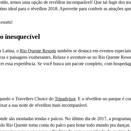
ilo, temos uma opção de revéillon incomparável! Que tal fugir dos tra
tino ideal para o réveillon 2018. Aproveite para conferir as atrações q
esorts!
o inesquecível
a Latina, o
Rio Quente Resorts
também se destaca em eventos especiais.
za e paisagens exuberantes. Relaxe e aventure-se no Rio Quente Resort
r essa experiência. Se você busca um pacote completo, com hospedagem
egundo o Travellers Choice do
Tripadvisor
. E o réveillon no parque é c
ixar a sua noite de réveillon mais incomparável.
s, onde são montadas tendas e palcos. No último dia de 2017, a program
nda do Rio Quente toma conta do palco para botar todo mundo pra dançar